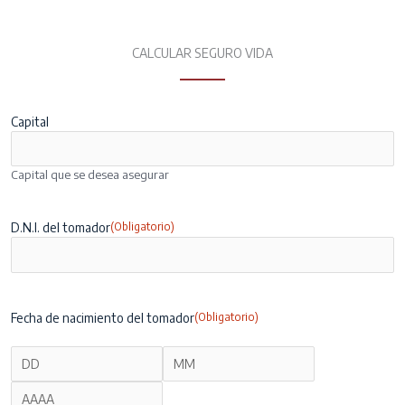
Ir
al
CALCULAR SEGURO VIDA
contenido
Capital
Capital que se desea asegurar
D.N.I. del tomador
(Obligatorio)
Fecha de nacimiento del tomador
(Obligatorio)
Día
Mes